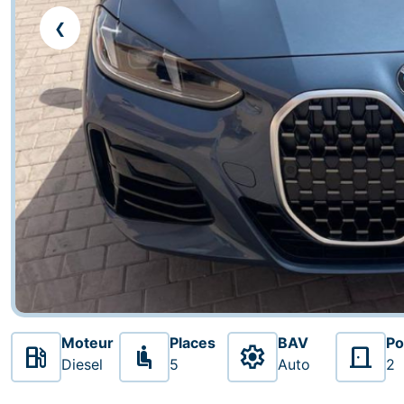
❮
Moteur
Places
BAV
Po




Diesel
5
Auto
2