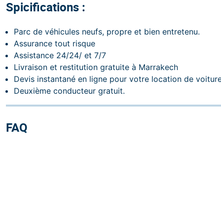
Spicifications :
Parc de véhicules neufs, propre et bien entretenu.
Assurance tout risque
Assistance 24/24/ et 7/7
Livraison et restitution gratuite à Marrakech
Devis instantané en ligne pour votre location de voitur
Deuxième conducteur gratuit.
FAQ
Pourquoi nos tarifs sont-ils si accessibles?
Nos tarifs reflètent notre engagement envers la satisfac
Comment modifier ou annuler ma reservation?
supérieure à des prix avantageux. Choisissez Yoyo Ren
à un excellent rapport qualité-prix.
Vous souhaitez apporter des modifications à votre rése
Quelles sont les options de paiement disponibles ?
prête à vous aider ! Appelez-nous au +212 618-847827 e