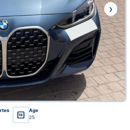
❯
rtes
Age

25