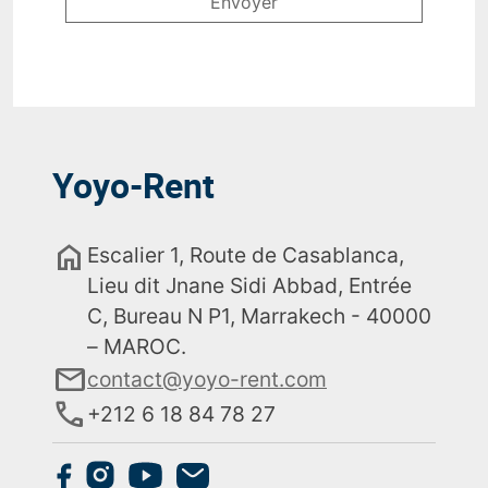
Yoyo-Rent
home
Escalier 1, Route de Casablanca,
Lieu dit Jnane Sidi Abbad, Entrée
C, Bureau N P1, Marrakech - 40000
– MAROC.
email
contact@yoyo-rent.com
phone
+212 6 18 84 78 27