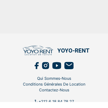
YOYO-RENT
Qui Sommes-Nous
Conditions Générales De Location
Contactez-Nous
call
+212 6 18 84 78 27
email
Contact@yoyo-rent.com